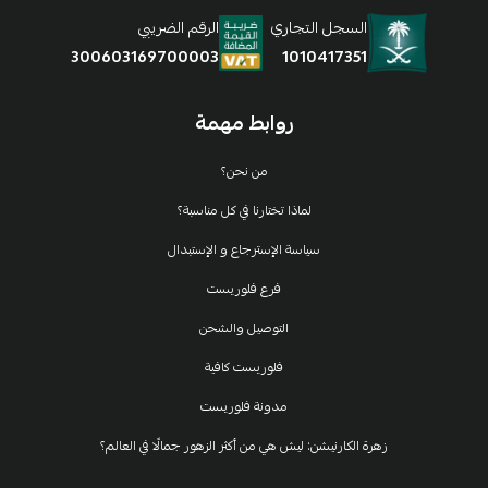
السجل التجاري
الرقم الضريبي
1010417351
300603169700003
روابط مهمة
من نحن؟
لماذا تختارنا في كل مناسبة؟
سياسة الإسترجاع و الإستبدال
فرع فلوريست
التوصيل والشحن
فلوريست كافية
مدونة فلوريست
زهرة الكارنيشن: ليش هي من أكثر الزهور جمالًا في العالم؟