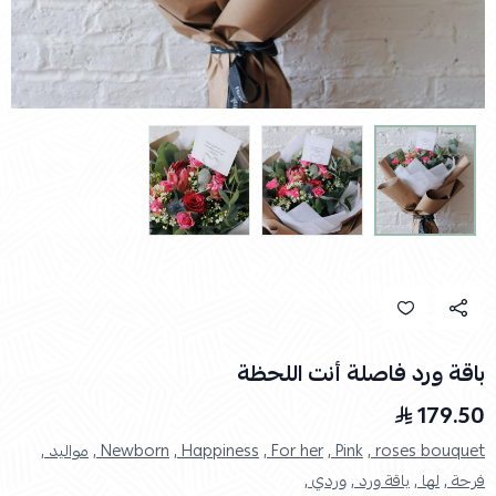
باقة ورد فاصلة أنت اللحظة
179.50
roses bouquet ,
Pink ,
For her ,
Happiness ,
Newborn ,
مواليد ,
فرحة ,
لها ,
باقة ورد ,
وردي ,