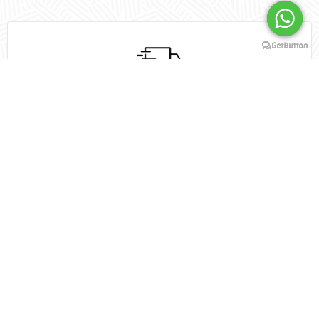
Fast shipping
Fast shipping
Express your feelings
Distinguish your gift
to your loved ones
Distinguish your gift
Express your feelings to
your loved ones