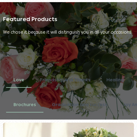
Featured Products
We chose it because it will distinguish you in all your occasions
Love
Friendship And Thanks
Healing
Brochures
Graduation and success
Joy A