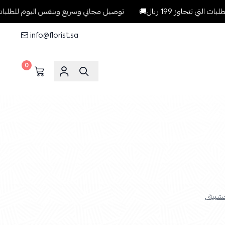
ز 199 ريال🚚
توصيل مجاني وسريع وبنفس اليوم للطلبات داخل الرياض 
info@florist.sa
0
بية ,