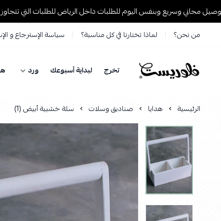
اني وسريع وبنفس اليوم للطلبات داخل الرياض للطلبات التي تتجاوز 199 ريال🚚
من نحن؟
لماذا تختارنا في كل مناسبة؟
سياسة الإسترجاع و الإ
تخرج
لبداية أسبوعك
ورد
هد
فلوريست Florist
الرئيسية
هدايا
صناديق وسلات
سلة خشبية أبيض (1)