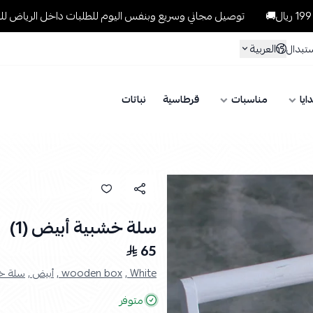
توصيل مجاني وسريع وبنفس اليوم للطلبات داخل الرياض للطلبات التي تتجاو
العربية
ستبدال
ايا
مناسبات
قرطاسية
نباتات
سلة خشبية أبيض (1)
65
White ,
wooden box ,
أبيض ,
سلة خش
متوفر