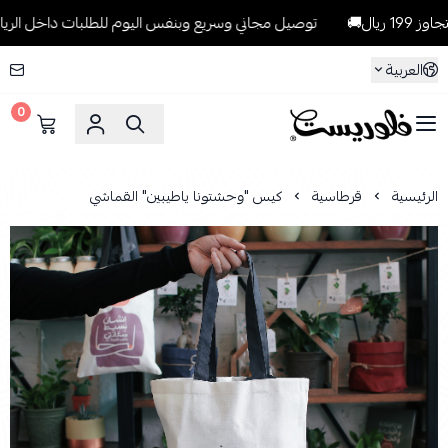
🚚
توصيل مجاني وسريع وبنفس اليوم للطلبات داخل الرياض للطلبات ال
العربية
0
فلوريست Florist
الرئيسية
قرطاسية
كيس "وحشتونا ياطيبين" القماشي