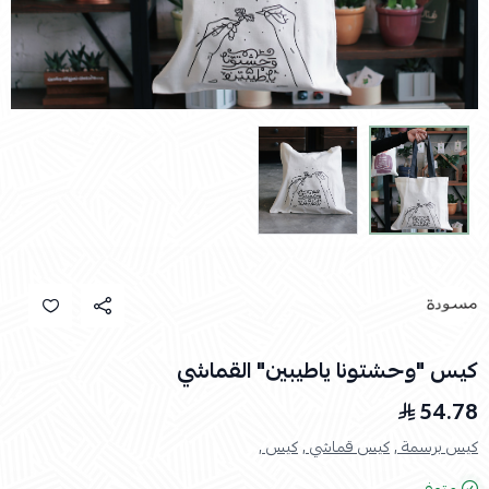
كيس "وحشتونا ياطيبين" القماشي
54.78
كيس برسمة ,
كيس قماشي ,
كيس ,