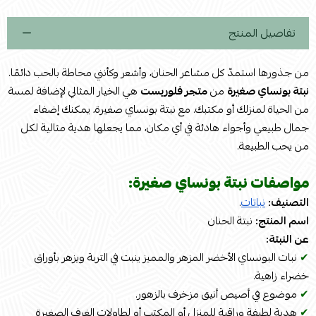
تفاصيل المنتج
من جذورها استمدّ كل مشاعر الحنان، وأشعر وكأنني محاطة بالحب دائمًا.
نبتة بونساي صغيرة
من
متجر فلوريست
هي الخيار المثالي لإضافة لمسة
من الحياة لمنزلك أو مكتبك. مع نبتة بونساي صغيرة، يمكنك إضفاء
جمال طبيعي وأجواء هادئة في أي مكان، مما يجعلها هدية مثالية لكل
من يحب الطبيعة.
مواصفات نبتة بونساي صغيرة:
التصنيف:
نباتات
.
اسم المنتج:
نبتة الحنان
عن النبتة:
✔
نبات البونساي الأخضر المزهر والمميز ينبت في التربة ويزهر بأوراق
خضراء زاهية.
✔
موضوع في أصيص أنيق مزخرف بالزهور.
✔
هدية لطيفة وراقية للمنزل أو المكتب أو لطاولات الغرف الصغيرة