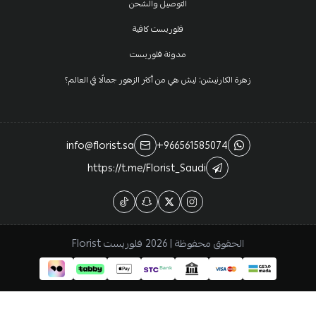
التوصيل والشحن
فلوريست كافية
مدونة فلوريست
زهرة الكارنيشن: ليش هي من أكثر الزهور جمالًا في العالم؟
info@florist.sa
+966561585074
https://t.me/Florist_Saudi
الحقوق محفوظة | 2026
فلوريست Florist