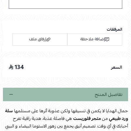
المرفقات
إضافة ملاحظة
إرفاق ملف
134
السعر
اسحب و افلت الملف هنا
استعراض
تفاصيل المنتج
جمال الهدايا لا يكمن في تنسيقها ولكن عذوبة أثرها على مستلمها
سلة
ورد طبيعي
من
متجر فلوريست
هي فاصلة عذبة، هدية راقية تفرح
أحبابك في أي وقت. تصميم أنيق يجمع بين زهور الاستوما البيضاء و البيبي