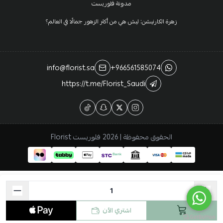
مدونة فلوريست
زهرة الكارنيشن: ليش هي من أكثر الزهور جمالًا في العالم؟
info@florist.sa
+966561585074
https://t.me/Florist_Saudi
الحقوق محفوظة | 2026
فلوريست Florist
اشتري الآن