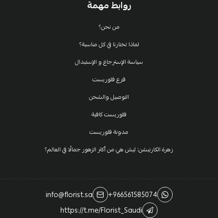
روابط مهمة
من نحن؟
لماذا تختارنا في كل مناسبة؟
سياسة الإسترجاع و الإستبدال
فرع فلوريست
التوصيل والشحن
فلوريست كافية
مدونة فلوريست
زهرة الكارنيشن: ليش هي من أكثر الزهور جمالًا في العالم؟
info@florist.sa
+966561585074
https://t.me/Florist_Saudi