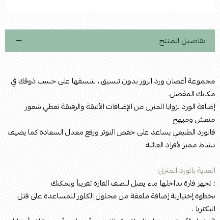
استعراض
تفاصيل المنتج
‫مجموعة أغضان ورد الروز بدون تنسيق ، لتنسقها على حسب ذوقك في
مكانك المفضل، ‬
إضافة الورد لزوايا المنزل من الإضافات الأنيقة والرقيقة تعطي شعور
منعش ومبهج
فالورد الطبيعي يساعد على خفض التوتر ورفع معدل السعادة كما يضيف
نشاط مميز لأفراد العائلة
العناية بالورد المنزلي:
: نجهز فازة بداخلها ماء يصل لنصف الفازة تقريباً ويمكنك
بخطوة إختيارية إضافة ملعقة من محلول الكلور للمساعدة على قتل
البكتريا .