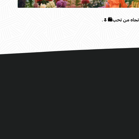
تجاه من تحب🛍️🌷.