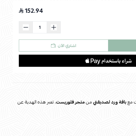
152.94
اسحب و افلت الملف هنا
استعراض
اشتري الآن
ت مع
باقة ورد لصديقتي
من
متجر فلوريست
، تعبر هذه الهدية عن