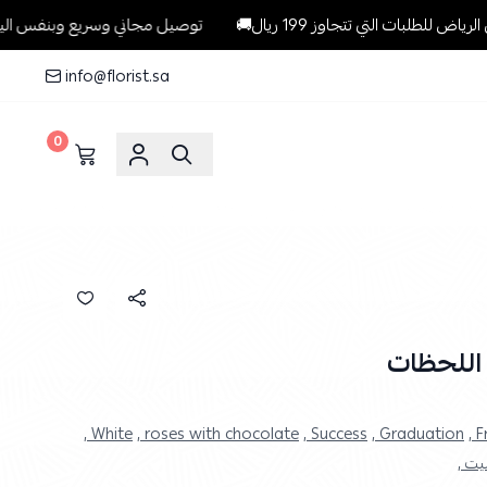
جاوز 199 ريال🚚
توصيل مجاني وسريع وبنفس اليوم للطلبات داخل الري
info@florist.sa
0
 اللحظات
White ,
roses with chocolate ,
Success ,
Graduation ,
F
يت ,