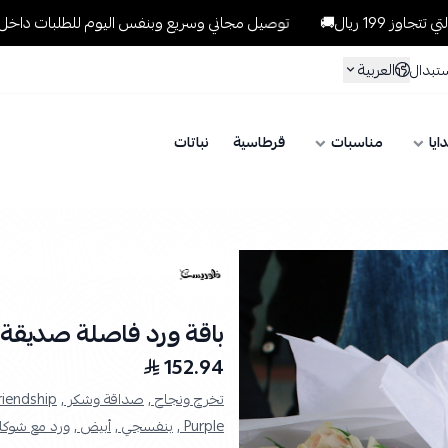
توصيل مجاني وسريع وبنفس اليوم للطلبات داخل الرياض للطلبات التي تت
العربية
ستبدال
ايا
مناسبات
قرطاسية
نباتات
باقة ورد فاصلة صديقة
152.94
تخرج ونجاح ,
صداقة وشكر ,
riendship ,
Purple ,
بنفسجي ,
أبيض ,
ورد مع شوكل