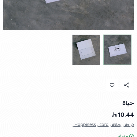
حياة
10.44
فرحة ,
بطاقة ,
card ,
Happiness ,
متوفر