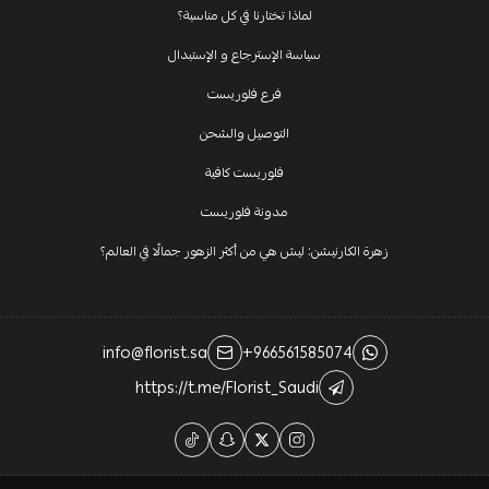
لماذا تختارنا في كل مناسبة؟
سياسة الإسترجاع و الإستبدال
فرع فلوريست
التوصيل والشحن
فلوريست كافية
مدونة فلوريست
زهرة الكارنيشن: ليش هي من أكثر الزهور جمالًا في العالم؟
info@florist.sa
+966561585074
https://t.me/Florist_Saudi