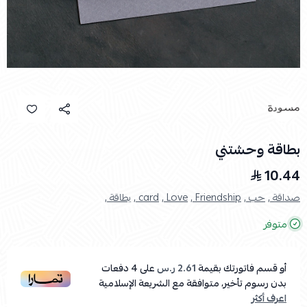
بطاقة وحشتني
10.44
صداقة ,
حب ,
Friendship ,
Love ,
card ,
بطاقة ,
متوفر
أو قسم فاتورتك بقيمة
2.61 ر.س
على
4
دفعات
بدون رسوم تأخير، متوافقة مع الشريعة الإسلامية
اعرف أكثر