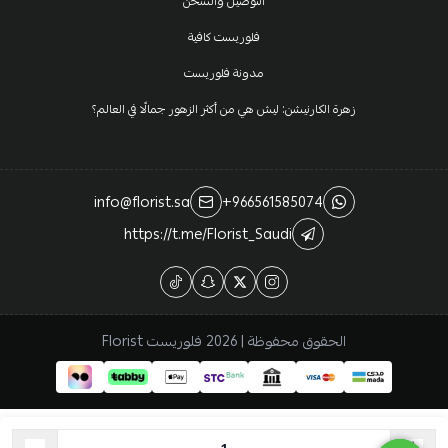
التوصيل والشحن
فلوريست كافية
مدونة فلوريست
زهرة الكارنيشن: ليش هي من أكثر الزهور جمالًا في العالم؟
info@florist.sa
+966561585074
https://t.me/Florist_Saudi
الحقوق محفوظة | 2026
فلوريست Florist