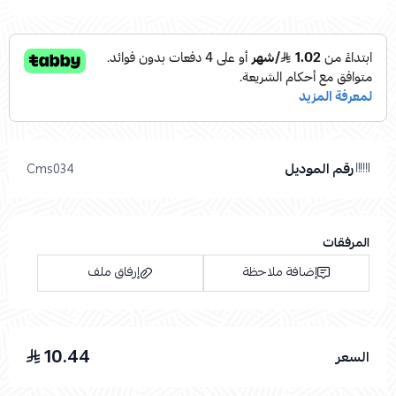
رقم الموديل
Cms034
المرفقات
إضافة ملاحظة
إرفاق ملف
10.44
السعر
اسحب و افلت الملف هنا
استعراض