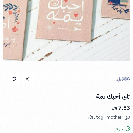
تاق أحبك يمة
7.83
تاق ,
mother ,
tag ,
الأم ,
متوفر