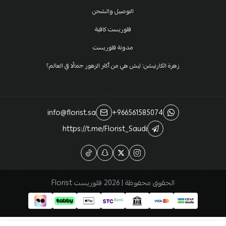
التوصيل والشحن
فلوريست كافية
مدونة فلوريست
زهرة الكارنيشن: ليش هي من أكثر الزهور جمالًا في العالم؟
info@florist.sa
+966561585074
https://t.me/Florist_Saudi
الحقوق محفوظة | 2026
فلوريست Florist