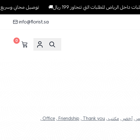
 للطلبات التي تتجاوز 199 ريال🚚
توصيل مجاني وسريع وبنفس اليوم ل
info@florist.sa
0
ر ,
أخضر ,
مكتب ,
Thank you ,
Friendship ,
Office ,