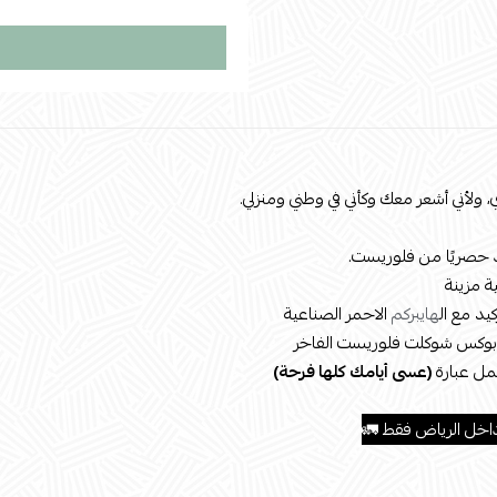
، ولأني أشعر معك وكأني في وطني ومنزلي.
 حصريًا من فلوريست.
 مزينة
كيد مع ال
هايبركم
الاحمر الصناعية
بوكس شوكلت فلوريست الفاخر
ل عبارة
(عسى أيامك كلها فرحة)
اخل الرياض فقط 🚛