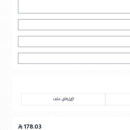
إرفاق ملف
178.03
اسحب و افلت الملف هنا