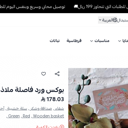
وز 199 ريال🚚
توصيل مجاني وسريع وبنفس اليوم للطلبات داخل الرياض
العربية
ستبدال
ايا
مناسبات
قرطاسية
نباتات
بوكس ورد فاصلة ملاذ
178.03
شفاء ,
صداقة وشكر ,
سلة خشبية ,
أحم
Green ,
Red ,
Wooden basket ,
نفدت الكمية