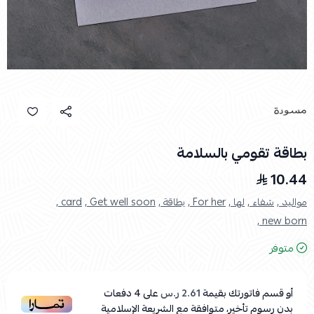
بطاقة تقومي بالسلامة
10.44
مواليد ,
شفاء ,
لها ,
For her ,
بطاقة ,
Get well soon ,
card ,
new born ,
متوفر
أو قسم فاتورتك بقيمة
2.61 ر.س
على
4
دفعات
بدون رسوم تأخير، متوافقة مع الشريعة الإسلامية