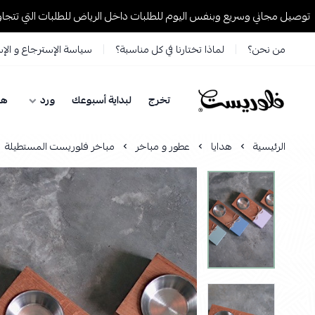
مجاني وسريع وبنفس اليوم للطلبات داخل الرياض للطلبات التي تتجاوز 199 ريال🚚
من نحن؟
لماذا تختارنا في كل مناسبة؟
سياسة الإسترجاع و الإ
تخرج
لبداية أسبوعك
ورد
هد
فلوريست Florist
الرئيسية
هدايا
عطور و مباخر
مباخر فلوريست المستطيلة