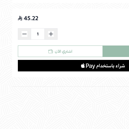
45.22
اسحب و افلت الملف هنا
استعراض
اشتري الآن