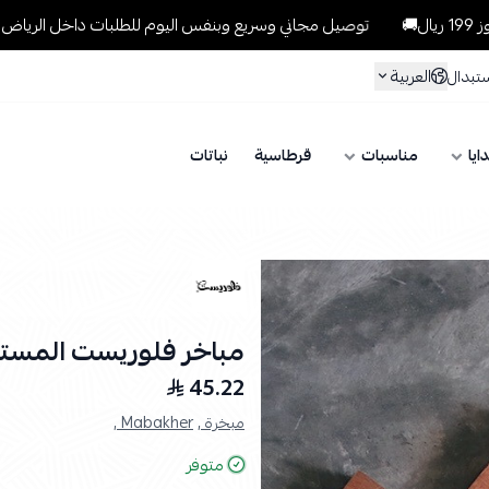
توصيل مجاني وسريع وبنفس اليوم للطلبات داخل الرياض للطلبات التي تتج
العربية
ستبدال
ايا
مناسبات
قرطاسية
نباتات
مباخر فلوريست المست
45.22
مبخرة ,
Mabakher ,
متوفر