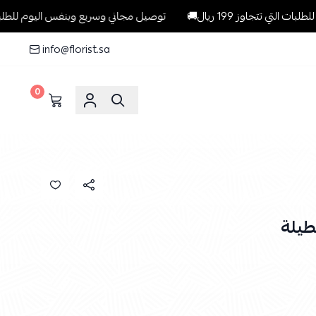
اوز 199 ريال🚚
توصيل مجاني وسريع وبنفس اليوم للطلبات داخل الريا
info@florist.sa
0
طيلة