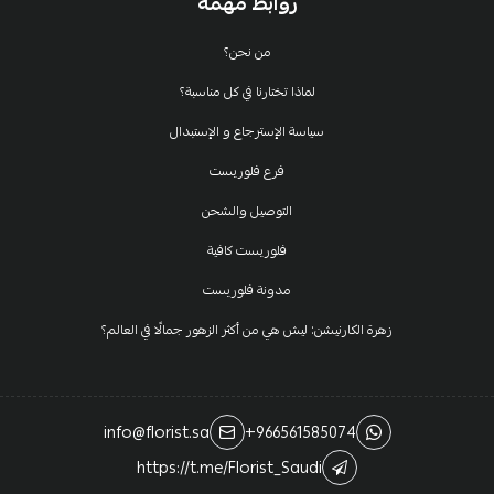
روابط مهمة
من نحن؟
لماذا تختارنا في كل مناسبة؟
سياسة الإسترجاع و الإستبدال
فرع فلوريست
التوصيل والشحن
فلوريست كافية
مدونة فلوريست
زهرة الكارنيشن: ليش هي من أكثر الزهور جمالًا في العالم؟
info@florist.sa
+966561585074
https://t.me/Florist_Saudi