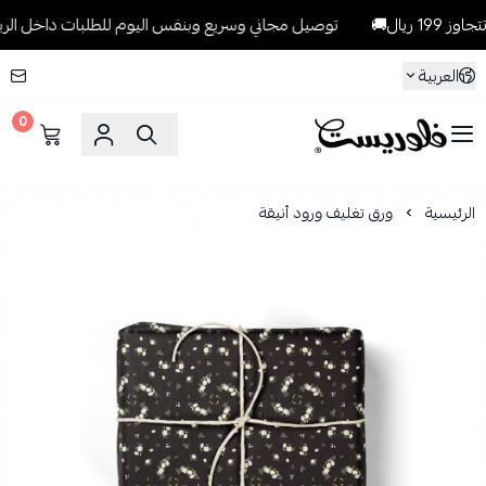
ال🚚
توصيل مجاني وسريع وبنفس اليوم للطلبات داخل الرياض للطلبات 
العربية
0
فلوريست Florist
الرئيسية
ورق تغليف ورود أنيقة