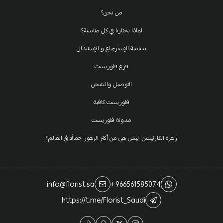
من نحن؟
لماذا تختارنا في كل مناسبة؟
سياسة الإسترجاع و الإستبدال
فرع فلوريست
التوصيل والشحن
فلوريست كافية
مدونة فلوريست
زهرة الكارنيشن: ليش هي من أكثر الزهور جمالًا في العالم؟
info@florist.sa
+966561585074
https://t.me/Florist_Saudi