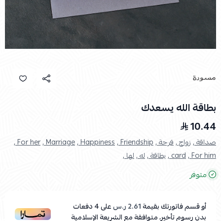
بطاقة الله يسعدك
10.44
صداقة ,
زواج ,
فرحة ,
Friendship ,
Happiness ,
Marriage ,
For her ,
For him ,
card ,
بطاقة ,
له ,
لها ,
متوفر
أو قسم فاتورتك بقيمة
2.61 ر.س
على
4
دفعات
بدون رسوم تأخير، متوافقة مع الشريعة الإسلامية