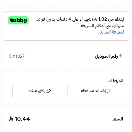
رقم الموديل
Cms027
المرفقات
إضافة ملاحظة
إرفاق ملف
10.44
السعر
اسحب و افلت الملف هنا
استعراض