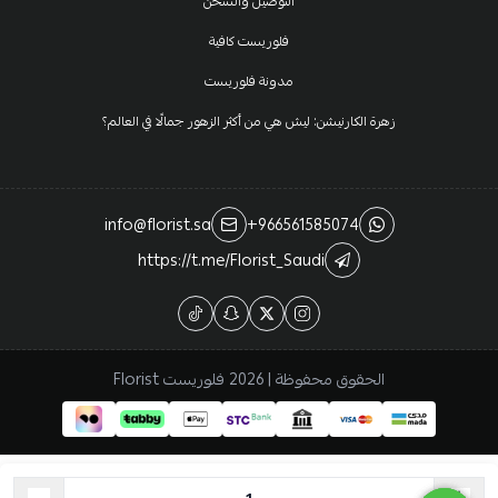
التوصيل والشحن
فلوريست كافية
مدونة فلوريست
زهرة الكارنيشن: ليش هي من أكثر الزهور جمالًا في العالم؟
info@florist.sa
+966561585074
https://t.me/Florist_Saudi
الحقوق محفوظة | 2026
فلوريست Florist