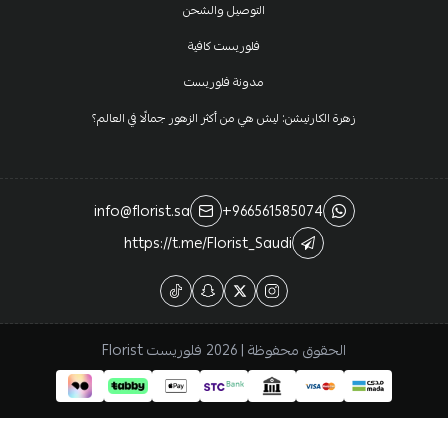
التوصيل والشحن
فلوريست كافية
مدونة فلوريست
زهرة الكارنيشن: ليش هي من أكثر الزهور جمالًا في العالم؟
info@florist.sa
+966561585074
https://t.me/Florist_Saudi
الحقوق محفوظة | 2026
فلوريست Florist