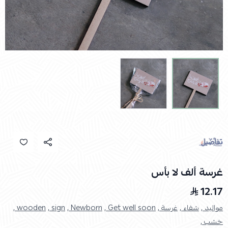
غرسة ألف لا بأس
12.17
مواليد ,
شفاء ,
غرسة ,
Get well soon ,
Newborn ,
sign ,
wooden ,
خشب ,