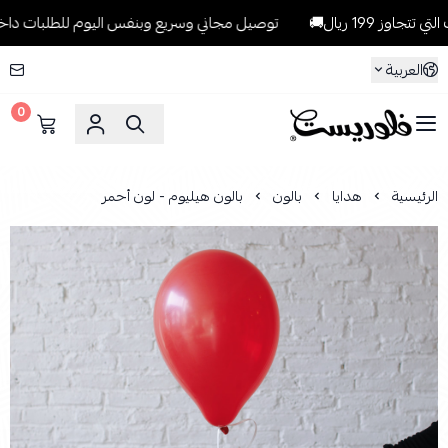
19 ريال🚚
توصيل مجاني وسريع وبنفس اليوم للطلبات داخل الرياض للط
العربية
0
فلوريست Florist
الرئيسية
هدايا
بالون
بالون هيليوم - لون أحمر