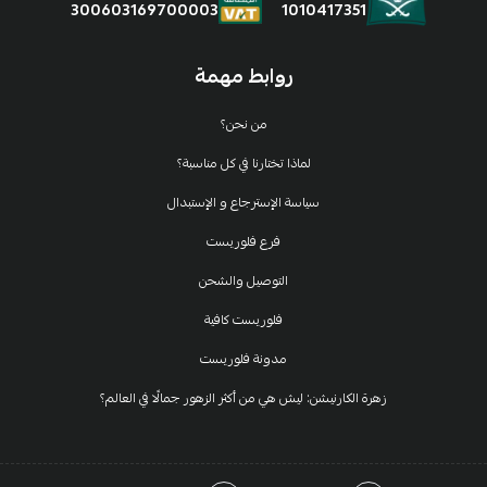
1010417351
300603169700003
روابط مهمة
من نحن؟
لماذا تختارنا في كل مناسبة؟
سياسة الإسترجاع و الإستبدال
فرع فلوريست
التوصيل والشحن
فلوريست كافية
مدونة فلوريست
زهرة الكارنيشن: ليش هي من أكثر الزهور جمالًا في العالم؟