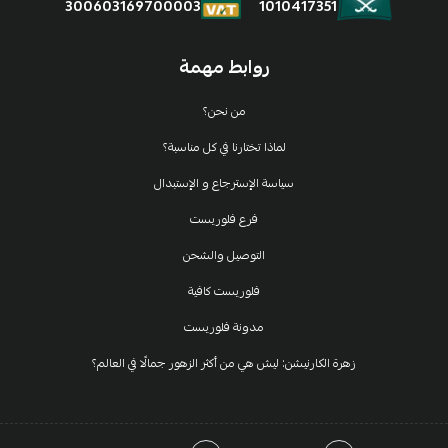
1010417351
300603169700003
روابط مهمة
من نحن؟
لماذا تختارنا في كل مناسبة؟
سياسة الإسترجاع و الإستبدال
فرع فلوريست
التوصيل والشحن
فلوريست كافية
مدونة فلوريست
زهرة الكارنيشن: ليش هي من أكثر الزهور جمالًا في العالم؟