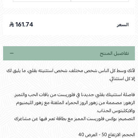
161.74
السعر
اسحب و افلت الملف هنا
استعراض
تفاصيل المنتج
لأنك وسط كل الناس شخص مختلف، شخص استثنيته بقلبي، ما يليق لك
إلا كل استثنائي.
فاصلة استثنيتك بقلبي جديدنا في فلوريست من باقات الحب والتميز.
الزهور: مصممة من زهور الروز الحمراء الملفتة مع زهور الليمنيوم
والايكلبتوس الجذاب.
التصميم: بوكس فلوريست المميز مع بطاقة تعبر فيها عن مشاعرك
الحجم: الارتفاع 50 - العرض 40