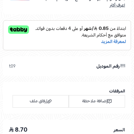
اعرف أكثر
رقم الموديل
t09
المرفقات
إضافة ملاحظة
إرفاق ملف
8.70
السعر
اسحب و افلت الملف هنا