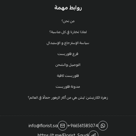
روابط مهمة
من نحن؟
لماذا تختارنا في كل مناسبة؟
سياسة الإسترجاع و الإستبدال
فرع فلوريست
التوصيل والشحن
فلوريست كافية
مدونة فلوريست
زهرة الكارنيشن: ليش هي من أكثر الزهور جمالًا في العالم؟
info@florist.sa
+966561585074
https://t.me/Florist_Saudi