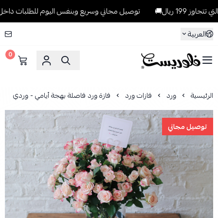
يال🚚
توصيل مجاني وسريع وبنفس اليوم للطلبات داخل الرياض للطلبات
العربية
0
فلوريست Florist
الرئيسية
ورد
فازات ورد
فازة ورد فاصلة بهجة أيامي - وردي
توصيل مجاني