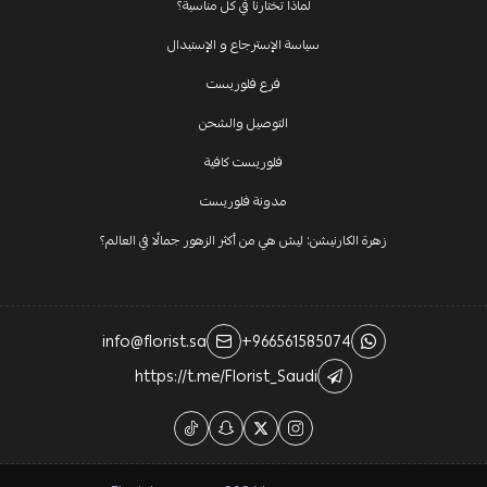
لماذا تختارنا في كل مناسبة؟
سياسة الإسترجاع و الإستبدال
فرع فلوريست
التوصيل والشحن
فلوريست كافية
مدونة فلوريست
زهرة الكارنيشن: ليش هي من أكثر الزهور جمالًا في العالم؟
info@florist.sa
+966561585074
https://t.me/Florist_Saudi