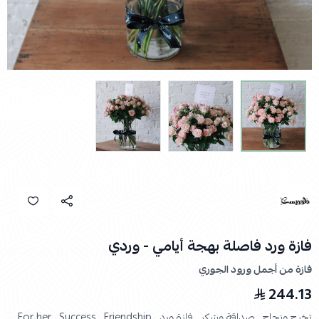
فازة ورد فاصلة بهجة أيامي - وردي
فازة من أجمل ورود الجوري
244.13
تخرج ونجاح ,
صداقة وشكر ,
فازة ورد ,
Friendship ,
Success ,
For her ,