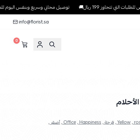
اوز 199 ريال🚚
توصيل مجاني وسريع وبنفس اليوم للطلبات داخل الريا
info@florist.sa
0
لأحلام
ro
Yellow ,
فرحة ,
Happiness ,
Office ,
أصفر ,