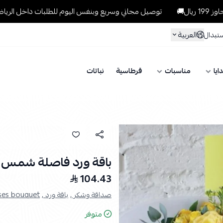
توصيل مجاني وسريع وبنفس اليوم للطلبات داخل الرياض للطلبات التي تتج
العربية
ستبدال
ايا
مناسبات
قرطاسية
نباتات
باقة ورد فاصلة شمس ا
104.43
صداقة وشكر ,
باقة ورد ,
ses bouquet ,
متوفر