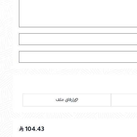
إرفاق ملف
104.43
اسحب و افلت الملف هنا