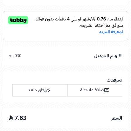
رقم الموديل
ms030
المرفقات
إضافة ملاحظة
إرفاق ملف
7.83
السعر
اسحب و افلت الملف هنا
استعراض