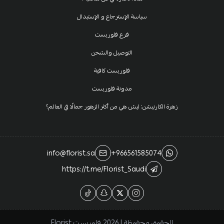
سياسة الإسترجاع و الإستبدال
فرع فلوريست
التوصيل والشحن
فلوريست كافية
مدونة فلوريست
زهرة الكارنيشن: ليش هي من أكثر الزهور جمالًا في العالم؟
info@florist.sa
+966561585074
https://t.me/Florist_Saudi
الحقوق محفوظة | 2026
فلوريست Florist