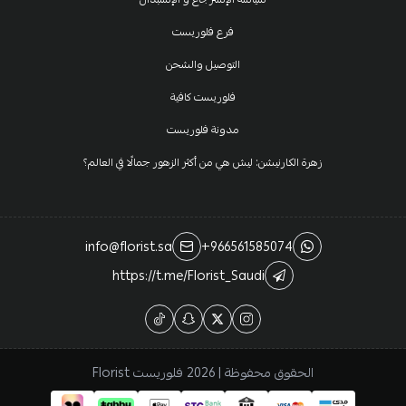
فرع فلوريست
التوصيل والشحن
فلوريست كافية
مدونة فلوريست
زهرة الكارنيشن: ليش هي من أكثر الزهور جمالًا في العالم؟
info@florist.sa
+966561585074
https://t.me/Florist_Saudi
الحقوق محفوظة | 2026
فلوريست Florist