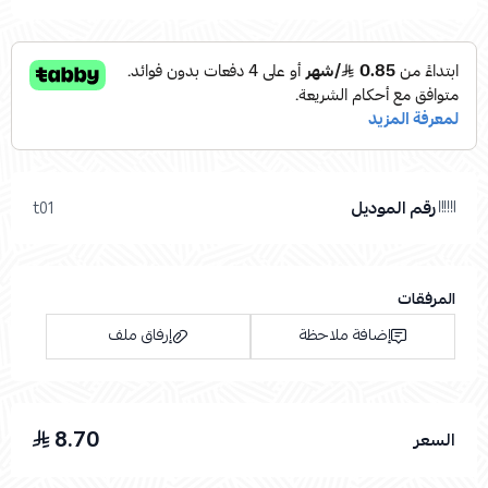
رقم الموديل
t01
المرفقات
إضافة ملاحظة
إرفاق ملف
8.70
السعر
اسحب و افلت الملف هنا
استعراض