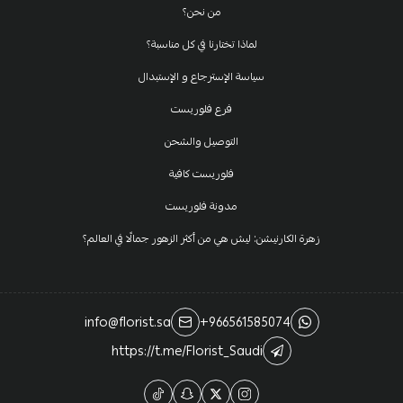
من نحن؟
لماذا تختارنا في كل مناسبة؟
سياسة الإسترجاع و الإستبدال
فرع فلوريست
التوصيل والشحن
فلوريست كافية
مدونة فلوريست
زهرة الكارنيشن: ليش هي من أكثر الزهور جمالًا في العالم؟
info@florist.sa
+966561585074
https://t.me/Florist_Saudi