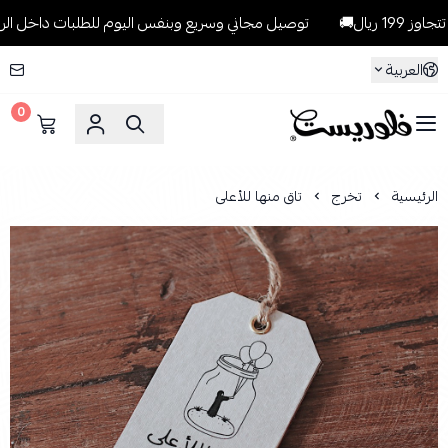
ال🚚
توصيل مجاني وسريع وبنفس اليوم للطلبات داخل الرياض للطلبات 
العربية
0
فلوريست Florist
الرئيسية
تخرج
تاق منها للأعلى