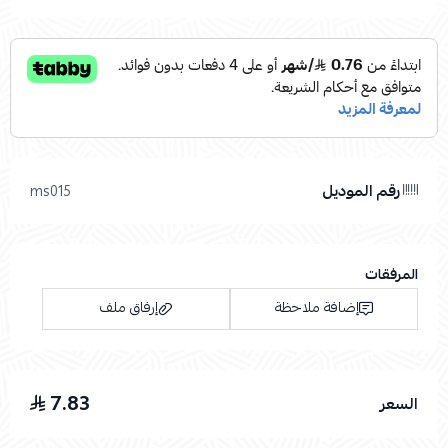
رقم الموديل
ms015
المرفقات
إضافة ملاحظة
إرفاق ملف
7.83
السعر
اسحب و افلت الملف هنا
استعراض