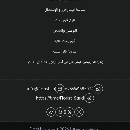
سياسة الإسترجاع و الإستبدال
فرع فلوريست
التوصيل والشحن
فلوريست كافية
مدونة فلوريست
زهرة الكارنيشن: ليش هي من أكثر الزهور جمالًا في العالم؟
info@florist.sa
+966561585074
https://t.me/Florist_Saudi
الحقوق محفوظة | 2026
فلوريست Florist