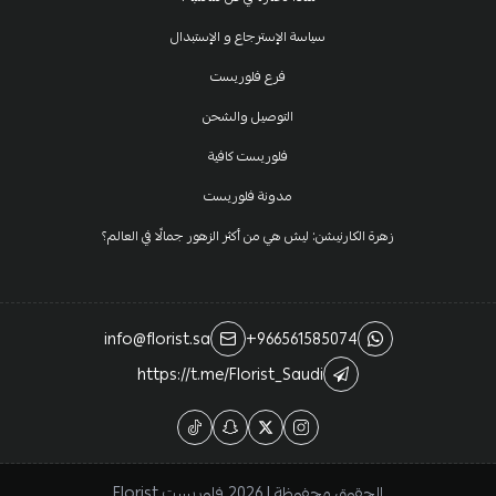
سياسة الإسترجاع و الإستبدال
فرع فلوريست
التوصيل والشحن
فلوريست كافية
مدونة فلوريست
زهرة الكارنيشن: ليش هي من أكثر الزهور جمالًا في العالم؟
info@florist.sa
+966561585074
https://t.me/Florist_Saudi
الحقوق محفوظة | 2026
فلوريست Florist