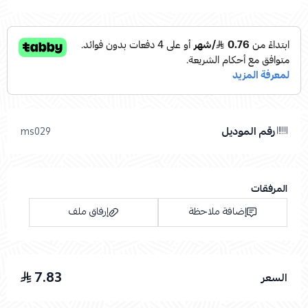
رقم الموديل
ms029
المرفقات
إضافة ملاحظة
إرفاق ملف
7.83
السعر
اسحب و افلت الملف هنا
استعراض