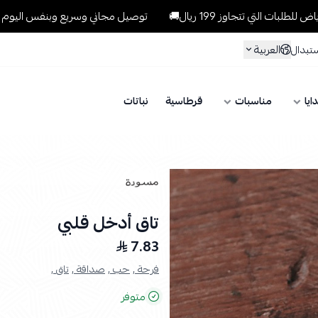
تتجاوز 199 ريال🚚
توصيل مجاني وسريع وبنفس اليوم للطلبات داخل ا
العربية
ستبدال
ايا
مناسبات
قرطاسية
نباتات
تاق أدخل قلبي
7.83
فرحة ,
حب ,
صداقة ,
تاق ,
متوفر