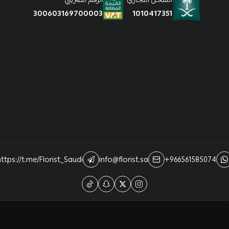
1010417351
300603169700003
ttps://t.me/Florist_Saudi
info@florist.sa
+966561585074