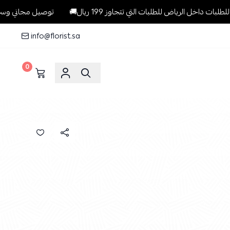
لرياض للطلبات التي تتجاوز 199 ريال🚚
توصيل مجاني وسريع وبنفس ال
info@florist.sa
0