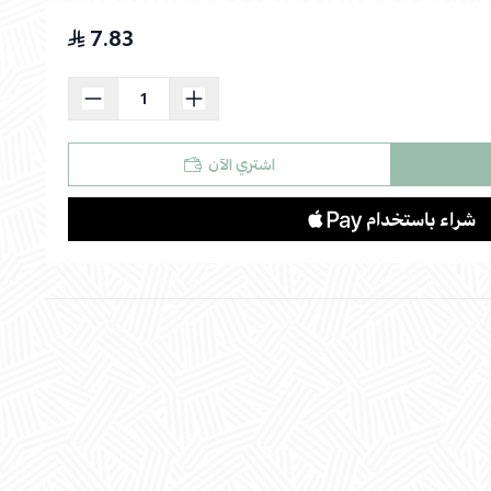
7.83
اسحب و افلت الملف هنا
استعراض
اشتري الآن