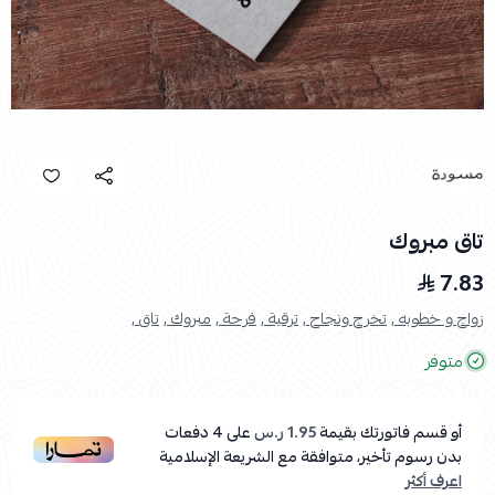
تاق مبروك
7.83
زواج و خطوبه ,
تخرج ونجاح ,
ترقية ,
فرحة ,
مبروك ,
تاق ,
متوفر
أو قسم فاتورتك بقيمة
1.95 ر.س
على
4
دفعات
بدون رسوم تأخير، متوافقة مع الشريعة الإسلامية
اعرف أكثر