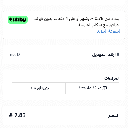
رقم الموديل
ms012
المرفقات
إضافة ملاحظة
إرفاق ملف
7.83
السعر
اسحب و افلت الملف هنا
استعراض