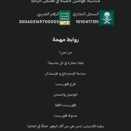
مناسبة، فواصل جميلة في قصص حياتك
السجل التجاري
الرقم الضريبي
1010417351
300603169700003
روابط مهمة
من نحن؟
لماذا تختارنا في كل مناسبة؟
سياسة الإسترجاع و الإستبدال
فرع فلوريست
التوصيل والشحن
فلوريست كافية
مدونة فلوريست
زهرة الكارنيشن: ليش هي من أكثر الزهور جمالًا في العالم؟