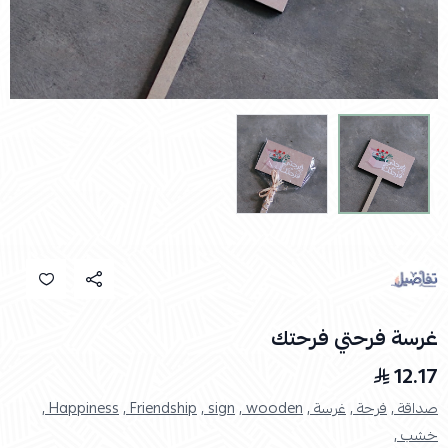
غرسة فرحتي فرحتك
12.17
صداقة ,
فرحة ,
غرسة ,
wooden ,
sign ,
Friendship ,
Happiness ,
خشب ,