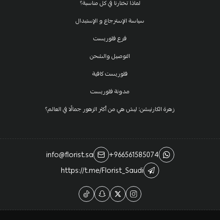
لماذا تختارنا في كل مناسبة؟
سياسة الإسترجاع و الإستبدال
فرع فلوريست
التوصيل والشحن
فلوريست كافية
مدونة فلوريست
زهرة الكارنيشن: ليش هي من أكثر الزهور جمالًا في العالم؟
info@florist.sa
+966561585074
https://t.me/Florist_Saudi