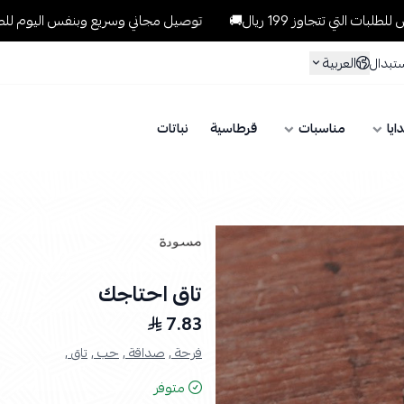
جاوز 199 ريال🚚
توصيل مجاني وسريع وبنفس اليوم للطلبات داخل الري
العربية
ستبدال
ايا
مناسبات
قرطاسية
نباتات
تاق احتاجك
7.83
فرحة ,
صداقة ,
حب ,
تاق ,
متوفر