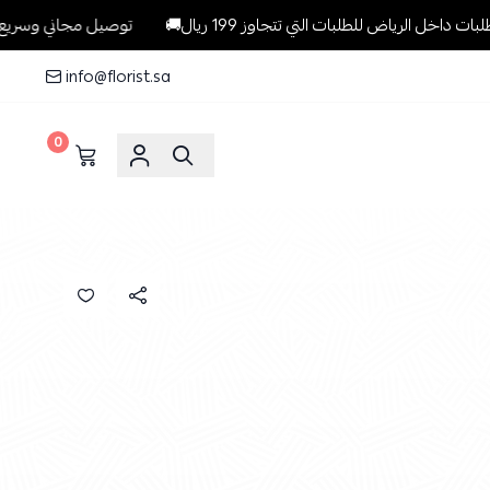
اض للطلبات التي تتجاوز 199 ريال🚚
توصيل مجاني وسريع وبنفس اليوم
info@florist.sa
0