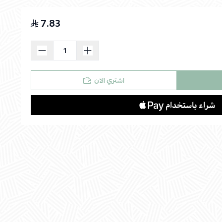
7.83
اسحب و افلت الملف هنا
استعراض
اشتري الآن