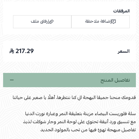
المرفقات
إضافة ملاحظة
إرفاق ملف
217.29
السعر
اسحب و افلت الملف هنا
استعراض
تفاصيل المنتج
قدومك منحنا جميعًا البهجة الي كنا ننتظرها، أهلًا يا صغير على حياتنا
سلة فلوريست البيضاء مزينة بتعليقة النمر وعبارة نورت الدنيا
مع تنسيق ورد أنيقة تحتوي على لوحة النمر وجار شوكلت لذيذ
تفاصيل مبهجة تهنئ فيها من تحب بالمولود الجديد