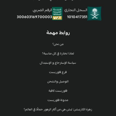
السجل التجاري
الرقم الضريبي
1010417351
300603169700003
روابط مهمة
من نحن؟
لماذا تختارنا في كل مناسبة؟
سياسة الإسترجاع و الإستبدال
فرع فلوريست
التوصيل والشحن
فلوريست كافية
مدونة فلوريست
زهرة الكارنيشن: ليش هي من أكثر الزهور جمالًا في العالم؟