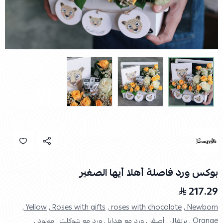
بوكس ورد فاصلة أهلا أيها الصغير
217.29
Yellow ,
Roses with gifts ,
roses with chocolate ,
Newborn ,
Orange ,
برتقالي ,
أصفر ,
ورد مع هدايا ,
ورد مع شوكلت ,
مولود ,