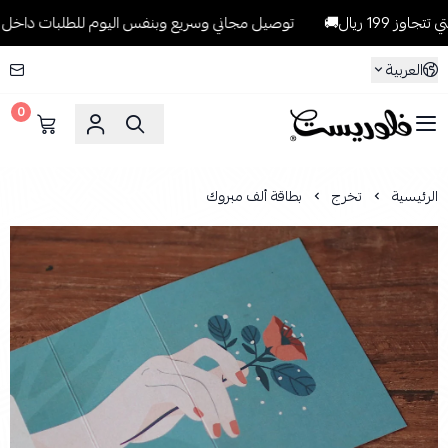
ريال🚚
توصيل مجاني وسريع وبنفس اليوم للطلبات داخل الرياض للطلبا
العربية
0
فلوريست Florist
الرئيسية
تخرج
بطاقة ألف مبروك