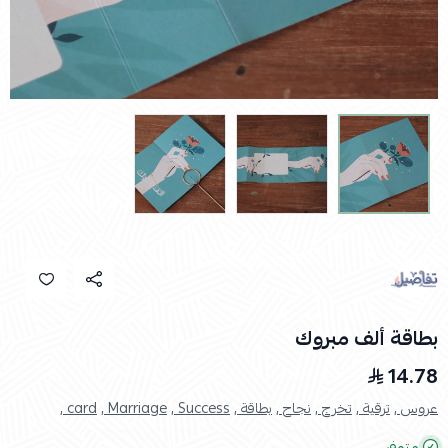
بطاقة ألف مبروك
14.78
عروس ,
ترقية ,
تخرج ,
نجاح ,
بطاقة ,
Success ,
Marriage ,
card ,
متوفر