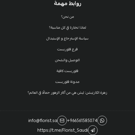
روابط مهمة
من نحن؟
لماذا تختارنا في كل مناسبة؟
سياسة الإسترجاع و الإستبدال
فرع فلوريست
التوصيل والشحن
فلوريست كافية
مدونة فلوريست
زهرة الكارنيشن: ليش هي من أكثر الزهور جمالًا في العالم؟
info@florist.sa
+966561585074
https://t.me/Florist_Saudi