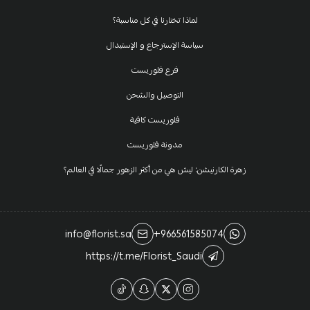
لماذا تختارنا في كل مناسبة؟
سياسة الإسترجاع و الإستبدال
فرع فلوريست
التوصيل والشحن
فلوريست كافية
مدونة فلوريست
زهرة الكارنيشن: ليش هي من أكثر الزهور جمالًا في العالم؟
info@florist.sa
+966561585074
https://t.me/Florist_Saudi