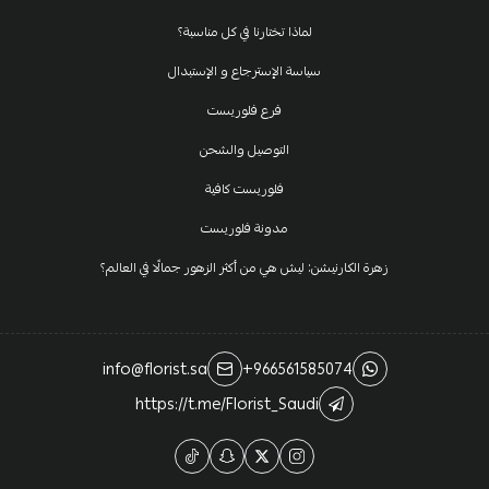
لماذا تختارنا في كل مناسبة؟
سياسة الإسترجاع و الإستبدال
فرع فلوريست
التوصيل والشحن
فلوريست كافية
مدونة فلوريست
زهرة الكارنيشن: ليش هي من أكثر الزهور جمالًا في العالم؟
info@florist.sa
+966561585074
https://t.me/Florist_Saudi