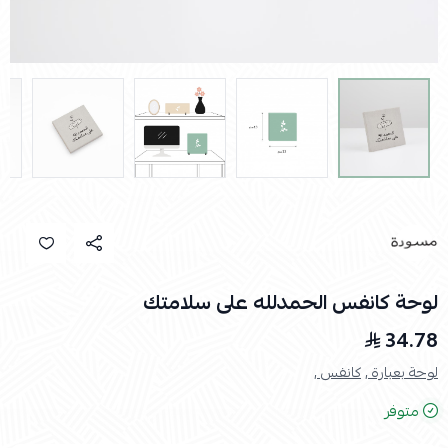
لوحة كانفس الحمدلله على سلامتك
34.78
لوحة بعبارة ,
كانفس ,
متوفر