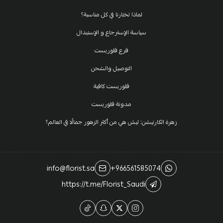
لماذا تختارنا في كل مناسبة؟
سياسة الإسترجاع و الإستبدال
فرع فلوريست
التوصيل والشحن
فلوريست كافية
مدونة فلوريست
زهرة الكارنيشن: ليش هي من أكثر الزهور جمالًا في العالم؟
info@florist.sa
+966561585074
https://t.me/Florist_Saudi