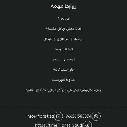
روابط مهمة
من نحن؟
لماذا تختارنا في كل مناسبة؟
سياسة الإسترجاع و الإستبدال
فرع فلوريست
التوصيل والشحن
فلوريست كافية
مدونة فلوريست
زهرة الكارنيشن: ليش هي من أكثر الزهور جمالًا في العالم؟
info@florist.sa
+966561585074
https://t.me/Florist_Saudi