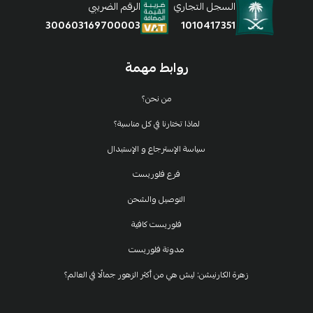
السجل التجاري
الرقم الضريبي
1010417351
300603169700003
روابط مهمة
من نحن؟
لماذا تختارنا في كل مناسبة؟
سياسة الإسترجاع و الإستبدال
فرع فلوريست
التوصيل والشحن
فلوريست كافية
مدونة فلوريست
زهرة الكارنيشن: ليش هي من أكثر الزهور جمالًا في العالم؟