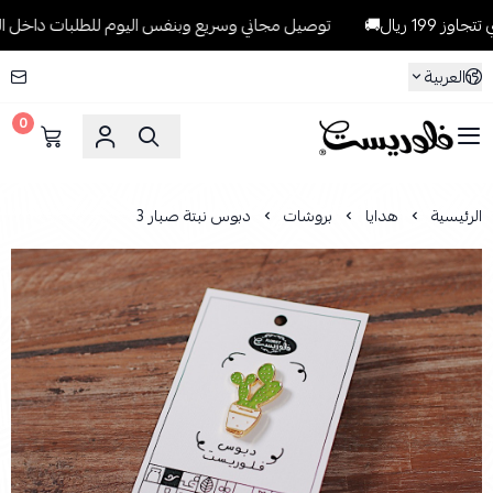
يال🚚
توصيل مجاني وسريع وبنفس اليوم للطلبات داخل الرياض للطلبا
العربية
0
فلوريست Florist
الرئيسية
هدايا
بروشات
دبوس نبتة صبار 3