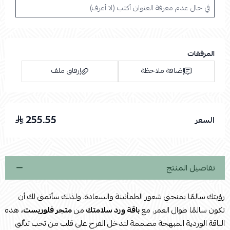
المرفقات
إضافة ملاحظة
إرفاق ملف
255.55
السعر
اسحب و افلت الملف هنا
استعراض
تفاصيل المنتج
رؤيتك سالمًا يمنحني شعور الطمأنينة والسعادة، ولذلك سأتمنى لك أن
تكون سالمًا طوال العمر. مع
باقة ورد سلامتك
من
متجر فلوريست،
هذه
الباقة الوردية المبهجة مصممة لتدخل الفرح على قلب من تحب تتألق