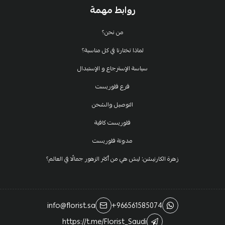
روابط مهمة
من نحن؟
لماذا تختارنا في كل مناسبة؟
سياسة الإسترجاع و الإستبدال
فرع فلوريست
التوصيل والشحن
فلوريست كافية
مدونة فلوريست
زهرة الكارنيشن: ليش هي من أكثر الزهور جمالًا في العالم؟
info@florist.sa
+966561585074
https://t.me/Florist_Saudi