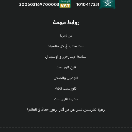
1010417351
300603169700003
روابط مهمة
من نحن؟
لماذا تختارنا في كل مناسبة؟
سياسة الإسترجاع و الإستبدال
فرع فلوريست
التوصيل والشحن
فلوريست كافية
مدونة فلوريست
زهرة الكارنيشن: ليش هي من أكثر الزهور جمالًا في العالم؟