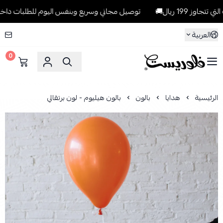
 ريال🚚
توصيل مجاني وسريع وبنفس اليوم للطلبات داخل الرياض للطلب
العربية
0
فلوريست Florist
الرئيسية
هدايا
بالون
بالون هيليوم - لون برتقالي