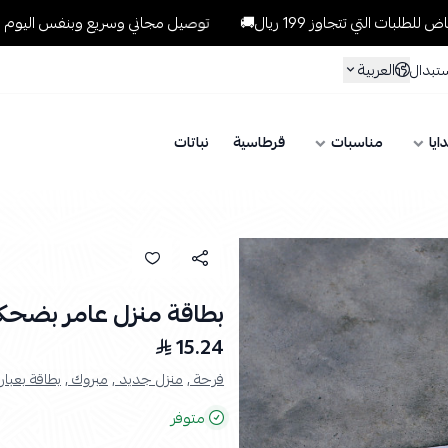
تتجاوز 199 ريال🚚
توصيل مجاني وسريع وبنفس اليوم للطلبات داخل ا
العربية
ستبدال
ايا
مناسبات
قرطاسية
نباتات
بطاقة منزل عامر بضحك
15.24
فرحة ,
منزل جديد ,
مبروك ,
بطاقة بعبارة
متوفر