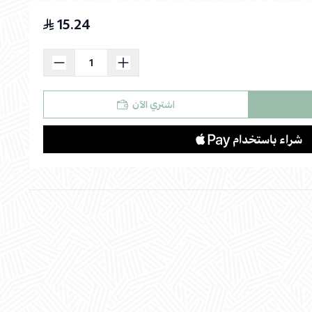
15.24
اسحب و افلت الملف هنا
استعراض
اشتري الآن