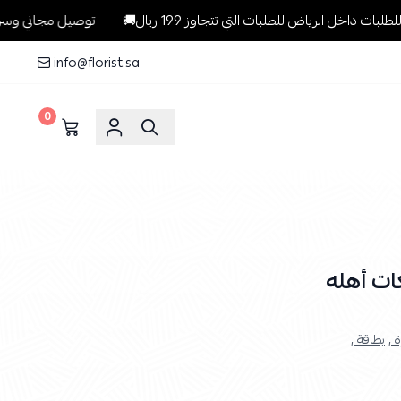
لرياض للطلبات التي تتجاوز 199 ريال🚚
توصيل مجاني وسريع وبنفس ال
info@florist.sa
0
ات أهله
 ,
بطاقة ,