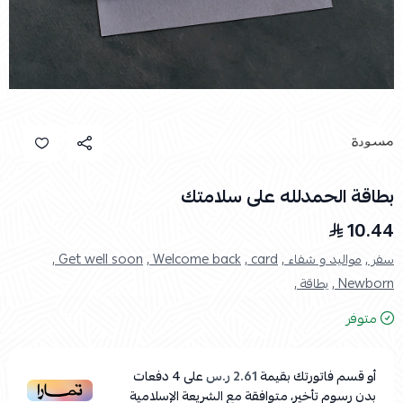
بطاقة الحمدلله على سلامتك
10.44
سفر ,
مواليد و شفاء ,
card ,
Welcome back ,
Get well soon ,
Newborn ,
بطاقة ,
متوفر
أو قسم فاتورتك بقيمة
2.61 ر.س
على
4
دفعات
بدون رسوم تأخير، متوافقة مع الشريعة الإسلامية