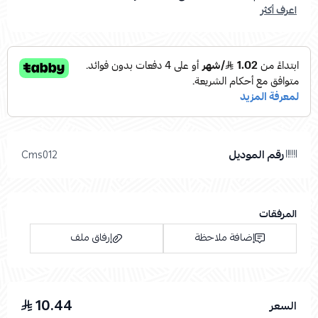
اعرف أكثر
رقم الموديل
Cms012
المرفقات
إضافة ملاحظة
إرفاق ملف
10.44
السعر
اسحب و افلت الملف هنا