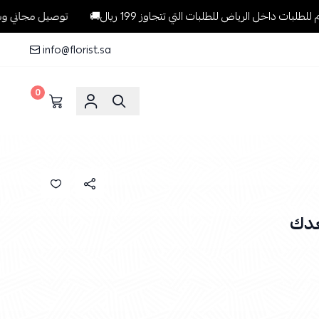
الرياض للطلبات التي تتجاوز 199 ريال🚚
توصيل مجاني وسريع وبنفس ا
info@florist.sa
0
عدك