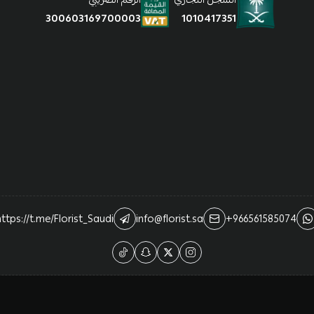
1010417351
300603169700003
ttps://t.me/Florist_Saudi
info@florist.sa
+966561585074