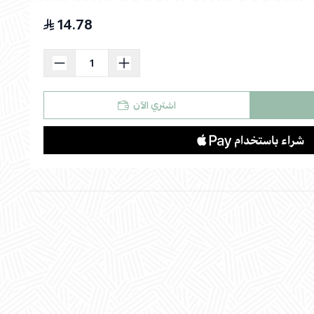
14.78
اسحب و افلت الملف هنا
استعراض
اشتري الآن