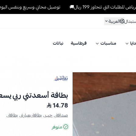
ي تتجاوز 199 ريال🚚
توصيل مجاني وسريع وبنفس اليوم للطلبات داخل 
العربية
ستبدال
ايا
مناسبات
قرطاسية
نباتات
بطاقة أسعدتني ربي يس
14.78
صداقة ,
حب ,
بطاقة بعبارة ,
بطاقة ,
متوفر