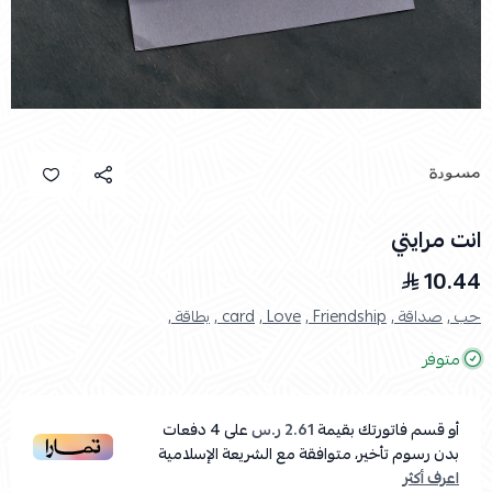
انت مرايتي
10.44
حب ,
صداقة ,
Friendship ,
Love ,
card ,
بطاقة ,
متوفر
أو قسم فاتورتك بقيمة
2.61 ر.س
على
4
دفعات
بدون رسوم تأخير، متوافقة مع الشريعة الإسلامية
اعرف أكثر