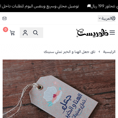
يال🚚
توصيل مجاني وسريع وبنفس اليوم للطلبات داخل الرياض للطلبات
العربية
0
فلوريست Florist
الرئيسية
تاق جعل الهنا و الخير تملي سنينك