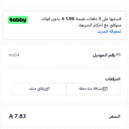
رقم الموديل
ms04
المرفقات
إضافة ملاحظة
إرفاق ملف
7.83
السعر
اسحب و افلت الملف هنا
استعراض