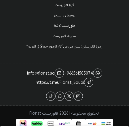
فرع فلوريست
التوصيل والشحن
فلوريست كافية
مدونة فلوريست
زهرة الكارنيشن: ليش هي من أكثر الزهور جمالًا في العالم؟
info@florist.sa
+966561585074
https://t.me/Florist_Saudi
الحقوق محفوظة | 2026
فلوريست Florist